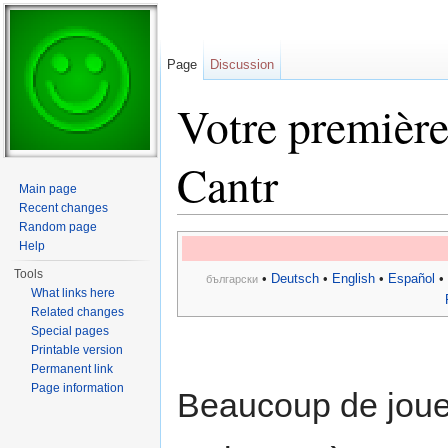
Page
Discussion
Votre première
Cantr
Main page
Recent changes
Jump to:
navigation
,
search
Random page
Help
Tools
•
Deutsch
•
English
•
Español
•
български
What links here
Related changes
Special pages
Printable version
Permanent link
Page information
Beaucoup de joue