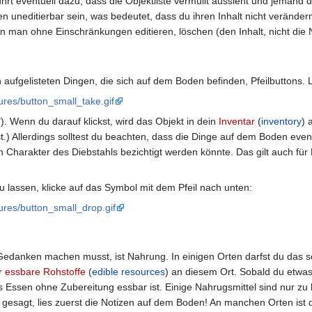
ührt eventuell dazu, dass die Objektliste vermüllt aussieht und jemand du
n uneditierbar sein, was bedeutet, dass du ihren Inhalt nicht verände
n man ohne Einschränkungen editieren, löschen (den Inhalt, nicht die 
n aufgelisteten Dingen, die sich auf dem Boden befinden, Pfeilbuttons. 
tures/button_small_take.gif
). Wenn du darauf klickst, wird das Objekt in dein
Inventar
(
inventory
) 
 Allerdings solltest du beachten, dass die Dinge auf dem Boden event
Charakter des Diebstahls bezichtigt werden könnte. Das gilt auch für 
 lassen, klicke auf das Symbol mit dem Pfeil nach unten:
tures/button_small_drop.gif
 Gedanken machen musst, ist Nahrung. In einigen Orten darfst du das s
er
essbare Rohstoffe
(
edible resources
) an diesem Ort. Sobald du etwa
s Essen ohne Zubereitung essbar ist. Einige Nahrugsmittel sind nur zu
 gesagt, lies zuerst die Notizen auf dem Boden! An manchen Orten is