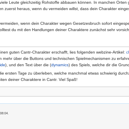
eviele Leute gleichzeitig Rohstoffe abbauen können. In manchen Orten 
 zuerst heraus, wenn du vermeiden willst, dass dein Charakter einges
u vermeiden, wenn dein Charakter wegen Gesetzesbruch sofort eingesper
solltest du mit den Handlungen deiner Charaktere zunächst sehr vorsicht
einen guten Cantr-Charakter erschafft, lies folgenden webzine-Artikel:
c
m mehr über die Buttons und technischen Spielmechanismen zu erfahren
ide
), und den Text über die (
dynamics
) des Spiels, welche dir die Grund
 die ersten Tage zu überleben, welche manchmal etwas schwierig durchz
ten deiner Charaktere in Cantr. Viel Spaß!
 08:04.