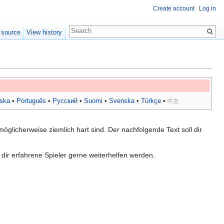
Create account
Log in
 source
View history
ska
•
Português
•
Русский
•
Suomi
•
Svenska
•
Türkçe
•
中文
 möglicherweise ziemlich hart sind. Der nachfolgende Text soll dir
dir erfahrene Spieler gerne weiterhelfen werden.