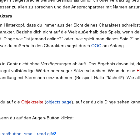
ft besser zu allen zu sprechen und den Ansprechpartner mit Namen anzu
akters
m Hinterkopf, dass du immer aus der Sicht deines Charakters schreibst
harakter. Beziehe dich nicht auf die Welt außerhalb des Spiels, wenn de
at. Dinge wie "ist jemand online?" oder "wie spielt man dieses Spiel?" 
war du außerhalb des Charakters sagst durch
OOC
am Anfang.
 in Cantr nicht ohne Verzögerungen abläuft. Das Ergebnis davon ist, d
ensogut vollständige Wörter oder sogar Sätze schreiben. Wenn du eine
H
Handlung mit Sternchen einzurahmen. (Beispiel: Hallo. *lächelt*). Wie 
 du auf die
Objektseite
(
objects page
), auf der du die Dinge sehen kan
enn du auf den Augen-Button klickst:
tures/button_small_read.gif