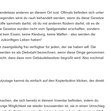
rgendetwas anderes an diesem Ort tust. Oftmals befinden sich unter
 Gegenden wirst du rauh behandelt werden, wenn du diese Gesetze
ffe sammeln darfst, ob du mit anderen flüstern darfst, ob es dir
ese Gesetze wurden nicht vom Spielgestalter erschaffen, sondern
at kein Essen, keine Kleidung, keine Waffen - also werden die
 zukünftiges Leben haben!
zwangsläufig frei verfügbar für jeden, der sie haben will. Die
werden es als Diebstahl bezeichnen, wenn diese Dinge genommen
s nicht, dass dass vom Gebäudebesitzer begrüßt wird. Also nochmal:
utzutage kannst du einfach auf den Kopierbutton klicken, der direkt
achen, die sich bereits in deinem Inventar befinden, indem du
einzige Möglichkeit sie wieder loszuwerden ist, sie in einen Umschlag