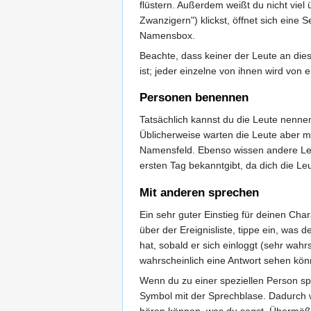
flüstern. Außerdem weißt du nicht vie
Zwanzigern") klickst, öffnet sich eine
Namensbox.
Beachte, dass keiner der Leute an die
ist; jeder einzelne von ihnen wird von 
Personen benennen
Tatsächlich kannst du die Leute nennen
Üblicherweise warten die Leute aber m
Namensfeld. Ebenso wissen andere Leut
ersten Tag bekanntgibt, da dich die L
Mit anderen sprechen
Ein sehr guter Einstieg für deinen Cha
über der Ereignisliste, tippe ein, was
hat, sobald er sich einloggt (sehr wahrs
wahrscheinlich eine Antwort sehen kön
Wenn du zu einer speziellen Person spr
Symbol mit der Sprechblase. Dadurch wi
hören können, was du sagst. Übermäßig