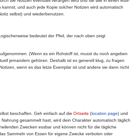
rch die Notizen eventuell verärgert wird und sie alle in einen Müll-
rn kannst, und auch jede Kopie solcher Notizen wird automatisch
Notiz selbst) und wiederbenutzen.
Logischerweise bedeutet der Pfeil, der nach oben zeigt
aufgenommen. (Wenn es ein Rohstoff ist, musst du noch angeben
uell jemandem gehören. Deshalb ist es generell klug, zu fragen
Notizen, wenn es das letze Exemplar ist und andere sie dann nicht
elbst beschaffen. Geh einfach auf die
Ortseite
(
location page
) und
s Nahrung gesammelt hast, wird dein Charakter automatisch täglich
 heilenden Zwecken essbar und können nicht für die tägliche
t das Sammeln von Essen für eigene Zwecke verboten oder