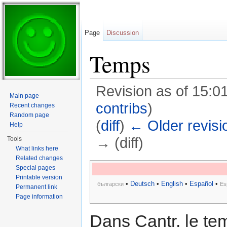
Page
Discussion
Temps
Revision as of 15:
Main page
contribs
)
Recent changes
Random page
(
diff
)
← Older revisi
Help
→ (diff)
Tools
What links here
Jump to:
navigation
,
search
Related changes
Special pages
Printable version
•
Deutsch
•
English
•
Español
•
български
Es
Permanent link
Page information
Dans Cantr, le te