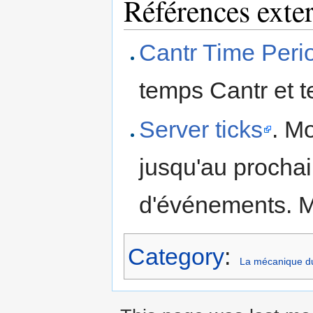
Références exte
Cantr Time Peri
temps Cantr et t
Server ticks
. Mo
jusqu'au prochain
d'événements. M
Category
:
La mécanique du