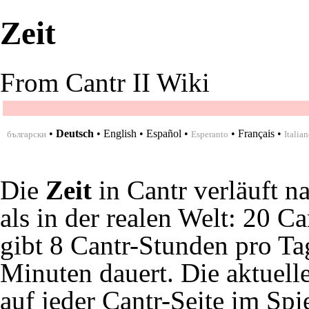
Zeit
From Cantr II Wiki
•
Deutsch
•
English
•
Español
•
•
Français
•
български
Esperanto
Italia
Die
Zeit
in Cantr verläuft 
als in der realen Welt: 20 Ca
gibt 8 Cantr-Stunden pro Ta
Minuten dauert. Die aktuell
auf jeder Cantr-Seite im Spie