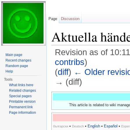
Page
Discussion
Aktuella hände
Revision as of 10:11
Main page
contribs
)
Recent changes
Random page
(
diff
)
← Older revisi
Help
→ (diff)
Tools
What links here
Jump to:
navigation
,
search
Related changes
Special pages
Printable version
This article is related to wiki mana
Permanent link
Page information
•
•
English
•
Español
•
български
Deutsch
Esper