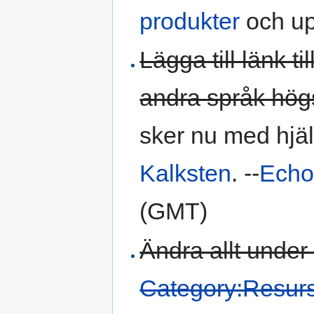
produkter
och up
Lägga till länk ti
andra språk hög
sker nu med hjäl
Kalksten
. --
Ech
(GMT)
Ändra allt under 
Category:Resur