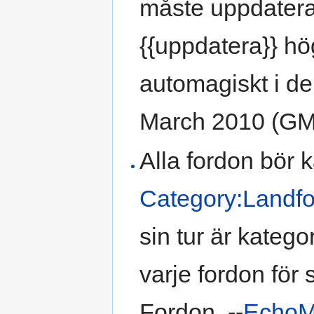
måste uppdateras,
{{uppdatera}} hö
automagiskt i de
March 2010 (G
Alla fordon bör k
Category:Landf
sin tur är katego
varje fordon för 
Fordon. --
Echo