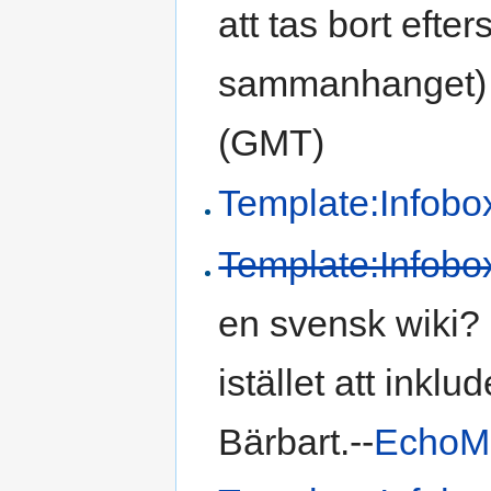
att tas bort efte
sammanhanget) 
(GMT)
Template:Infobo
Template:Infobo
en svensk wiki? 
istället att ink
Bärbart.--
EchoM