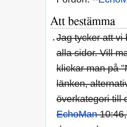
Att bestämma
Jag tycker att v
alla sidor. Vill m
klickar man på 
länken, alternat
överkategori till
EchoMan
10:46