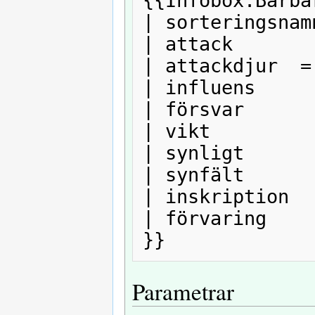
{{Infobox:Bärbar
| sorteringsnamn
| attack        
| attackdjur  = 
| influens      
| försvar       
| vikt          
| synligt       
| synfält       
| inskription   
| förvaring     
Parametrar