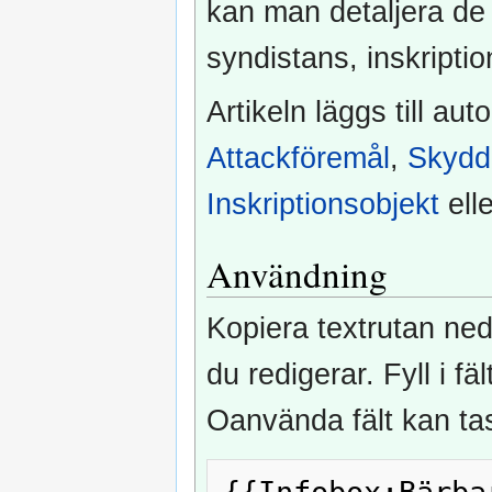
kan man detaljera de
syndistans, inskriptio
Artikeln läggs till aut
Attackföremål
,
Skydd
Inskriptionsobjekt
ell
Användning
Kopiera textrutan neda
du redigerar. Fyll i f
Oanvända fält kan tas