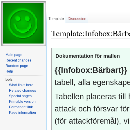
Template
Discussion
Template:Infobox:Bärb
Jump to:
navigation
,
search
Main page
Dokumentation för mallen
Recent changes
Random page
{{Infobox:Bärbart}}
Help
Tools
tabell, alla egenskape
What links here
Related changes
Tabellen placeras til
Special pages
Printable version
attack och försvar fö
Permanent link
Page information
(för attackföremål), 