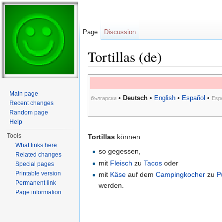
Page
Discussion
Tortillas (de)
Jump to:
navigation
,
search
Main page
•
Deutsch
•
English
•
Español
•
български
Esp
Recent changes
Random page
Help
Tools
Tortillas
können
What links here
so gegessen,
Related changes
mit
Fleisch
zu
Tacos
oder
Special pages
Printable version
mit
Käse
auf dem
Campingkocher
zu
P
Permanent link
werden.
Page information