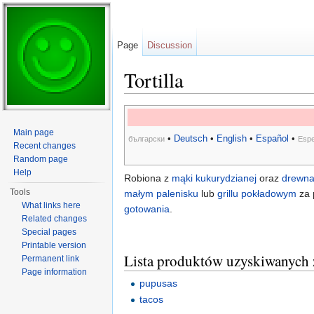
Page
Discussion
Tortilla
Jump to:
navigation
,
search
Main page
•
Deutsch
•
English
•
Español
•
български
Espe
Recent changes
Random page
Help
Robiona z
mąki kukurydzianej
oraz
drewn
Tools
małym palenisku
lub
grillu pokładowym
za
What links here
gotowania
.
Related changes
Special pages
Printable version
Lista produktów uzyskiwanych z 
Permanent link
Page information
pupusas
tacos