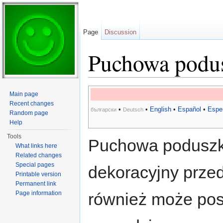
Page
Discussion
Puchowa podu
Jump to:
navigation
,
search
Main page
Recent changes
•
•
English
•
Español
•
Espe
български
Deutsch
Random page
Help
Tools
Puchowa poduszk
What links here
Related changes
Special pages
dekoracyjny przed
Printable version
Permanent link
Page information
również może pos