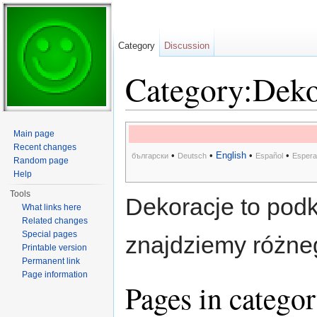
Category
Discussion
Category:Deko
Jump to:
navigation
,
search
Main page
Recent changes
•
•
English
•
•
български
Deutsch
Español
Espera
Random page
Help
Tools
Dekoracje to podk
What links here
Related changes
Special pages
znajdziemy różneg
Printable version
Permanent link
Page information
Pages in catego