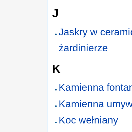
J
Jaskry w cerami
żardinierze
K
Kamienna fonta
Kamienna umyw
Koc wełniany