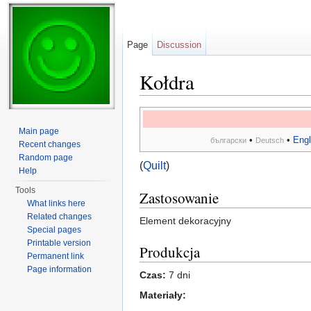
Page
Discussion
Kołdra
Jump to:
navigation
,
search
Main page
•
•
Engl
български
Deutsch
Recent changes
Random page
(
Quilt
)
Help
Tools
Zastosowanie
What links here
Related changes
Element dekoracyjny
Special pages
Printable version
Produkcja
Permanent link
Page information
Czas:
7 dni
Materiały: