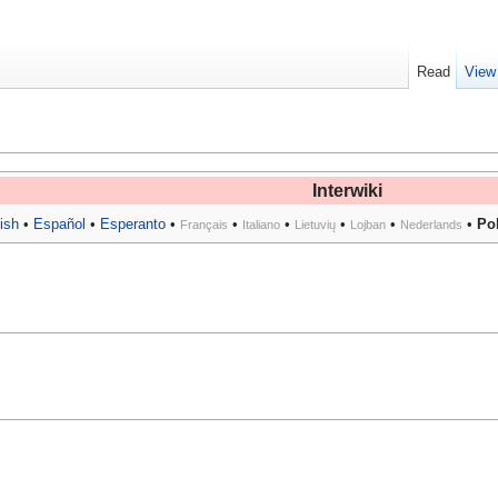
Read
View
Interwiki
ish
•
Español
•
Esperanto
•
•
•
•
•
•
Po
Français
Italiano
Lietuvių
Lojban
Nederlands