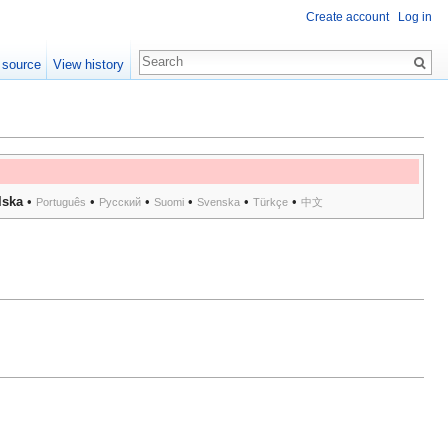
Create account
Log in
 source
View history
lska
•
•
•
•
•
•
Português
Русский
Suomi
Svenska
Türkçe
中文