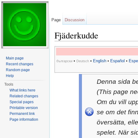
Page
Discussion
Fjäderkudde
Jump to:
navigation
,
search
Main page
•
•
English
•
Español
•
Espe
български
Deutsch
Recent changes
Random page
Help
Denna sida b
Tools
What links here
(This page ne
Related changes
Om du vill up
Special pages
Printable version
se om det fin
Permanent link
Page information
översätta, ell
spelet. När si