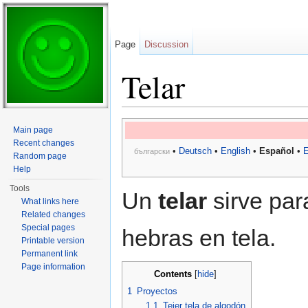
Page
Discussion
Telar
Jump to:
navigation
,
search
Main page
Recent changes
•
Deutsch
•
English
•
Español
•
E
български
Random page
Help
Tools
Un
telar
sirve par
What links here
Related changes
Special pages
hebras en tela.
Printable version
Permanent link
Page information
Contents
[
hide
]
1
Proyectos
1.1
Tejer tela de algodón