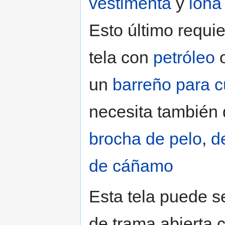
vestimenta
y
lona
Esto último requier
tela con
petróleo
un
barreño para cu
necesita también
brocha de pelo
,
d
de cáñamo
Esta tela puede s
de trama abierta c