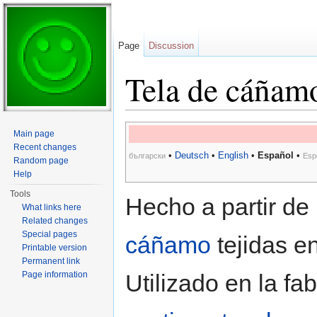
Page
Discussion
Tela de cáñam
Jump to:
navigation
,
search
Main page
Recent changes
•
Deutsch
•
English
•
Español
•
български
Esp
Random page
Help
Tools
Hecho a partir de
What links here
Related changes
Special pages
cáñamo
tejidas e
Printable version
Permanent link
Page information
Utilizado en la fa