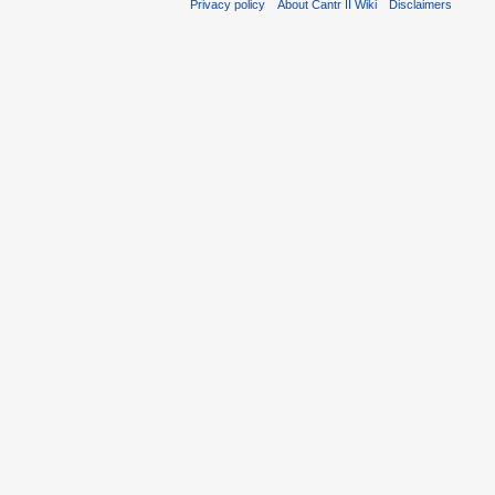
Privacy policy
About Cantr II Wiki
Disclaimers