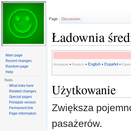
Page
Discussion
Ładownia śred
Jump to:
navigation
,
search
Main page
Recent changes
•
•
English
•
Español
•
български
Deutsch
Esper
Random page
Help
Tools
Użytkowanie
What links here
Related changes
Special pages
Printable version
Zwiększa pojemno
Permanent link
Page information
pasażerów.