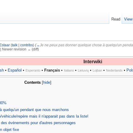
Read
View
Estaar
(
talk
|
contribs
)
(
→
Je ne peux pas donner quelque chose à quelqu'un pendan
) | Newer revision → (diff)
Interwiki
ish
•
Español
•
•
Français
•
•
•
•
•
Pol
Esperanto
Italiano
Lietuvių
Lojban
Nederlands
Contents
[
hide
]
100%
 à quelqu'un pendant que nous marchons
véhicule/repère mais il n'apparait pas dans la liste!
oir des événements pour d'autres personnages
 objet fixe