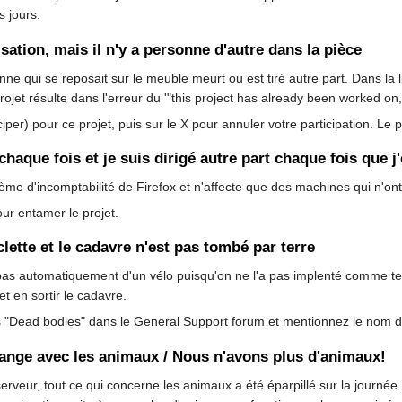
 jours.
sation, mais il n'y a personne d'autre dans la pièce
ne qui se reposait sur le meuble meurt ou est tiré autre part. Dans la li
projet résulte dans l'erreur du '"this project has already been worked on
iper) pour ce projet, puis sur le X pour annuler votre participation. Le p
haque fois et je suis dirigé autre part chaque fois que j
lème d'incomptabilité de Firefox et n'affecte que des machines qui n'on
our entamer le projet.
clette et le cadavre n'est pas tombé par terre
as automatiquement d'un vélo puisqu'on ne l'a pas implenté comme tel.
t en sortir le cadavre.
s "Dead bodies" dans le General Support forum et mentionnez le nom du
range avec les animaux / Nous n'avons plus d'animaux!
serveur, tout ce qui concerne les animaux a été éparpillé sur la journée