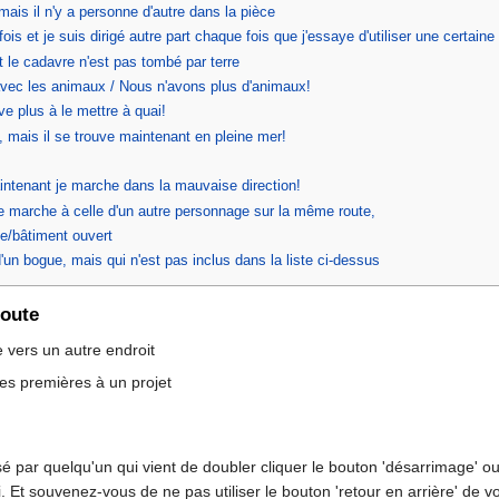
mais il n'y a personne d'autre dans la pièce
is et je suis dirigé autre part chaque fois que j'essaye d'utiliser une certain
et le cadavre n'est pas tombé par terre
avec les animaux / Nous n'avons plus d'animaux!
ve plus à le mettre à quai!
 mais il se trouve maintenant en pleine mer!
intenant je marche dans la mauvaise direction!
 marche à celle d'un autre personnage sur la même route,
le/bâtiment ouvert
 d'un bogue, mais qui n'est pas inclus dans la liste ci-dessus
route
 vers un autre endroit
res premières à un projet
 par quelqu'un qui vient de doubler cliquer le bouton 'désarrimage' ou 'c
ci. Et souvenez-vous de ne pas utiliser le bouton 'retour en arrière' de 