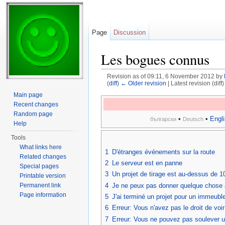
Page
Discussion
Les bogues connus
Revision as of 09:11, 6 November 2012 by
(
diff
)
← Older revision
| Latest revision (diff
Jump to:
navigation
,
search
Main page
Recent changes
Random page
•
•
Engl
български
Deutsch
Help
Tools
What links here
1
D'étranges événements sur la route
Related changes
2
Le serveur est en panne
Special pages
3
Un projet de tirage est au-dessus de 
Printable version
4
Je ne peux pas donner quelque chose
Permanent link
Page information
5
J'ai terminé un projet pour un immeuble/
6
Erreur: Vous n'avez pas le droit de v
7
Erreur: Vous ne pouvez pas soulever un