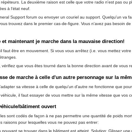
 répéteurs. La deuxième raison est celle que votre radio n'est pas ou 
es à l'état neuf.
ral Support forum ou envoyer un couriel au support. Quelqu'un va faire
ous trouvez dans le premier cas-de-figure. Vous n'avez pas besoin de do
e et maintenant je marche dans la mauvaise direction!
, il faut être en mouvement. Si vous vous arrêtez (i.e. vous mettez vot
étranges.
e, vérifiez que vous êtes tourné dans la bonne direction avant de vous
sse de marche à celle d'un autre personnage sur la mêm
d'adapter sa vitesse à celle de quelqu'un d'autre ne fonctionne que po
n véhicule, il faut essayer de vous mettre sur la même vitesse que vo
véhicule/bâtiment ouvert
ules sont codés de façon à ne pas permettre une quantité de poids mort 
ntes raisons pour lesquelles vous ne pouvez pas entrer:
uvant se trouver dans le bâtiment est atteint. Solution: Glissez une n