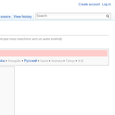
Create account
Log in
 source
View history
t que nous marchons vers un autre endroit
)
ska
•
•
Русский
•
•
•
•
Português
Suomi
Svenska
Türkçe
中文