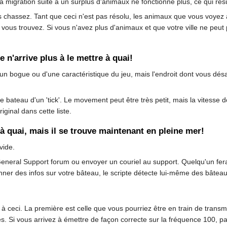
la migration suite à un surplus d'animaux ne fonctionne plus, ce qui ré
s chassez. Tant que ceci n'est pas résolu, les animaux que vous voyez à
s vous trouvez. Si vous n'avez plus d'animaux et que votre ville ne p
 n'arrive plus à le mettre à quai!
git d'un bogue ou d'une caractéristique du jeu, mais l'endroit dont vous dé
e bateau d'un 'tick'. Le movement peut être très petit, mais la vitesse d
riginal dans cette liste.
à quai, mais il se trouve maintenant en pleine mer!
vide.
neral Support forum ou envoyer un couriel au support. Quelqu'un fera to
nner des infos sur votre bâteau, le scripte détecte lui-même des bâtea
s à ceci. La première est celle que vous pourriez être en train de transm
tés. Si vous arrivez à émettre de façon correcte sur la fréquence 100,