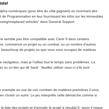
iste!
es alpha-numériques (pour être du côté gagnant) en nommant des
t de Programmation en leur fournissant les infos sur les immeubles
issing/misplaced vehicles" dans General Support.
 ne semble pas être compatible avec Cantr II dans certains
ère, commencé un projet ou un combat, ou un nombre d'autres
rche beauchoup de projets ou que vous vous occupez de matières
re navigateur, mais je l'utilise tout le temps sans problèmes. La
 un lien qui dit 'back'. Veuillez utiliser ceux-ci s'ils sont
ar exemple en vue de voir combien de matières premières il vous
our en choisir un autre. Le jeu interprête cette démarche comme si
liste des projets et d'annuler le projet à résultat 0, sinon il risque