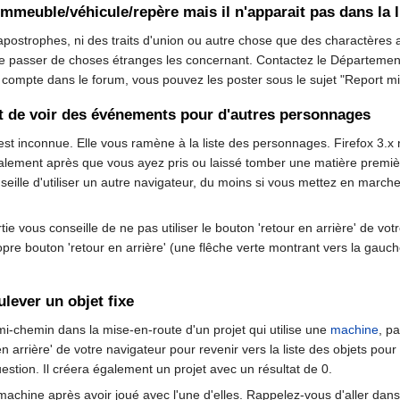
immeuble/véhicule/repère mais il n'apparait pas dans la l
s apostrophes, ni des traits d'union ou autre chose que des charactèr
 se passer de choses étranges les concernant. Contactez le Départemen
 compte dans le forum, vous pouvez les poster sous le sujet "Report m
it de voir des événements pour d'autres personnages
 est inconnue. Elle vous ramène à la liste des personnages. Firefox 3.x
lement après que vous ayez pris ou laissé tomber une matière premi
onseille d'utiliser un autre navigateur, du moins si vous mettez en ma
tie vous conseille de ne pas utiliser le bouton 'retour en arrière' de vot
re bouton 'retour en arrière' (une flêche verte montrant vers la gauche) ou
lever un objet fixe
 mi-chemin dans la mise-en-route d'un projet qui utilise une
machine
, p
r en arrière' de votre navigateur pour revenir vers la liste des objets p
stion. Il créera également un projet avec un résultat de 0.
achine après avoir joué avec l'une d'elles. Rappelez-vous d'aller dans la 