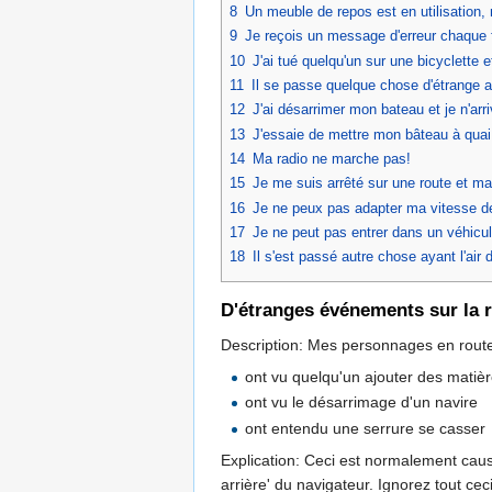
8
Un meuble de repos est en utilisation, 
9
Je reçois un message d'erreur chaque fo
10
J'ai tué quelqu'un sur une bicyclette 
11
Il se passe quelque chose d'étrange 
12
J'ai désarrimer mon bateau et je n'arri
13
J'essaie de mettre mon bâteau à quai,
14
Ma radio ne marche pas!
15
Je me suis arrêté sur une route et ma
16
Je ne peux pas adapter ma vitesse de
17
Je ne peut pas entrer dans un véhicu
18
Il s'est passé autre chose ayant l'air
D'étranges événements sur la 
Description: Mes personnages en route
ont vu quelqu'un ajouter des matiè
ont vu le désarrimage d'un navire
ont entendu une serrure se casser
Explication: Ceci est normalement causé
arrière' du navigateur. Ignorez tout ce