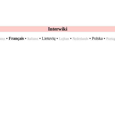
Interwiki
•
Français
•
•
Lietuvių
•
•
•
Polska
•
anto
Italiano
Lojban
Nederlands
Portu