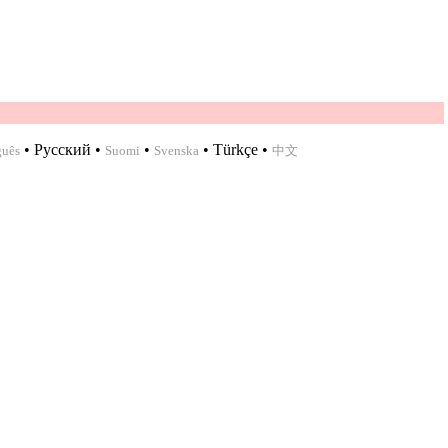
•
Русский
•
•
•
Türkçe
•
guês
Suomi
Svenska
中文