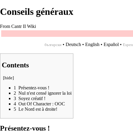
Conseils généraux
From Cantr II Wiki
•
Deutsch
•
English
•
Español
•
български
Esper
Contents
[
hide
]
1
Présentez-vous !
2
Nul n'est censé ignorer la loi
3
Soyez créatif !
4
Out Of Character : OOC
5
Le Nord est à droite!
Présentez-vous !