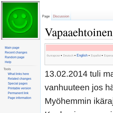
Page
Discussion
Vapaaehtoinen
Jump to:
navigation
,
search
Main page
Recent changes
•
•
English
•
•
български
Deutsch
Español
Espera
Random page
Help
Tools
13.02.2014 tuli m
What links here
Related changes
Special pages
vanhuuteen jos hä
Printable version
Permanent link
Page information
Myöhemmin ikäraja