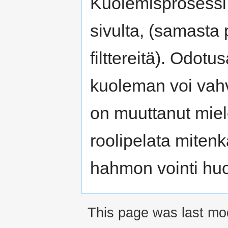
Kuolemisprosessi
sivulta, (samasta
filttereitä). Odot
kuoleman voi vahvi
on muuttanut mie
roolipelata mitenk
hahmon vointi hu
This page was last mod