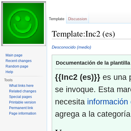
Template
Discussion
Template:Inc2 (es)
Jump to:
navigation
,
search
Desconocido (medio)
Main page
Recent changes
Documentación de la plantilla
Random page
Help
{{Inc2 (es)}}
es una p
Tools
What links here
se invoque. Esta marc
Related changes
Special pages
necesita
información 
Printable version
Permanent link
agrega a la categorí
Page information