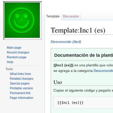
Template
Discussion
Template:Inc1 (es)
Jump to:
navigation
,
search
Desconocido (fácil)
Main page
Recent changes
Documentación de la planti
Random page
Help
{{Inc1 (es)}}
es una plantilla que col
Tools
se agrega a la categoría
Desconocidos
What links here
Related changes
Uso
Special pages
Printable version
Copiar el siguiente código y pegarlo
Permanent link
Page information