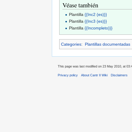
Véase también
Plantilla
{{Inc2 (es)}}
Plantilla
{{Inc3 (es)}}
Plantilla
{{Incompleto)}}
Categories
:
Plantillas documentadas
This page was last modified on 23 May 2010, at 03:
Privacy policy
About Cantr II Wiki
Disclaimers