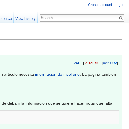
Create account
Log in
 source
View history
[
ver
] [
discutir
] [
editar
]
n artículo necesita
información de nivel uno
. La página también
de deba ir la información que se quiere hacer notar que falta.