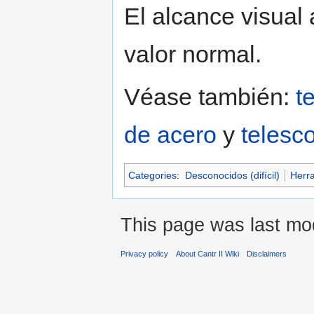
El alcance visua
valor normal.
Véase también:
t
de acero
y
telesc
Categories
:
Desconocidos (difícil)
Herr
This page was last mod
Privacy policy
About Cantr II Wiki
Disclaimers