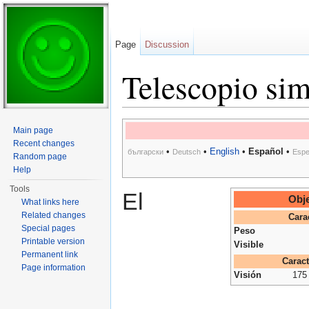
Page
Discussion
Telescopio si
Jump to:
navigation
,
search
Main page
Recent changes
•
•
English
•
Español
•
български
Deutsch
Espe
Random page
Help
Tools
El
Obje
What links here
Related changes
Cara
Special pages
Peso
Printable version
Visible
Permanent link
Caract
Page information
Visión
175