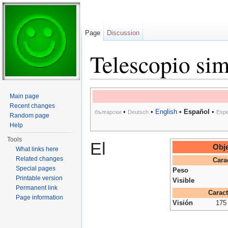
Page
Discussion
Telescopio sim
Jump to:
navigation
,
search
Main page
Recent changes
•
•
English
•
Español
•
български
Deutsch
Espe
Random page
Help
Tools
El
Obje
What links here
Related changes
Cara
Special pages
Peso
Printable version
Visible
Permanent link
Caract
Page information
Visión
175