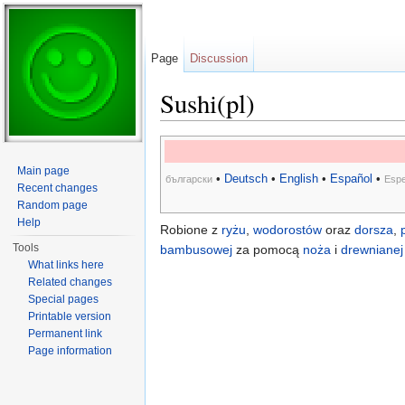
Page
Discussion
Sushi(pl)
Jump to:
navigation
,
search
Main page
•
Deutsch
•
English
•
Español
•
български
Espe
Recent changes
Random page
Help
Robione z
ryżu
,
wodorostów
oraz
dorsza
,
Tools
bambusowej
za pomocą
noża
i
drewnianej
What links here
Related changes
Special pages
Printable version
Permanent link
Page information