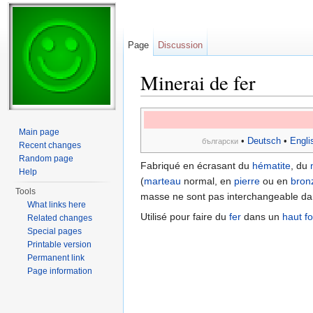
Page
Discussion
Minerai de fer
Jump to:
navigation
,
search
Main page
•
Deutsch
•
Engli
български
Recent changes
Random page
Fabriqué en écrasant du
hématite
, du
Help
(
marteau
normal, en
pierre
ou en
bron
Tools
masse ne sont pas interchangeable da
What links here
Utilisé pour faire du
fer
dans un
haut f
Related changes
Special pages
Printable version
Permanent link
Page information