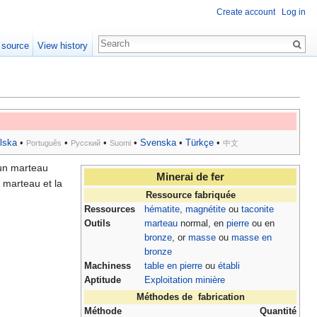
Create account
Log in
 source
View history
lska
•
•
•
•
Svenska
•
Türkçe
•
Português
Русский
Suomi
中文
'un marteau
Minerai de fer
e marteau et la
Ressource fabriquée
Ressources
hématite
,
magnétite
ou
taconite
Outils
marteau
normal, en
pierre
ou en
bronze
, or
masse
ou
masse en
bronze
Machiness
table en pierre
ou
établi
Aptitude
Exploitation minière
Méthodes de fabrication
Méthode
Quantité