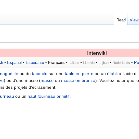
Read
View
Interwiki
sh
•
Español
•
Esperanto
•
Français
•
•
•
•
•
Po
Italiano
Lietuvių
Lojban
Nederlands
magnétite
ou du
taconite
sur une
table en pierre
ou un
établi
à l'aide d
ze
) ou d'une masse (
masse
ou
masse en bronze
). Veuillez noter que l
ns des projets d'écrasement.
ourneau
ou un
haut fourneau primitif
.