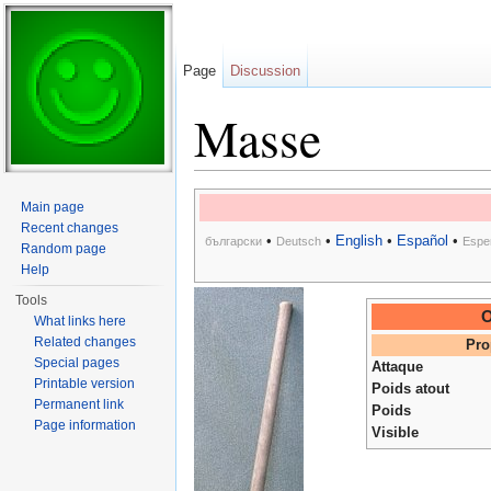
Page
Discussion
Masse
Jump to:
navigation
,
search
Main page
Recent changes
•
•
English
•
Español
•
български
Deutsch
Espe
Random page
Help
Tools
O
What links here
Related changes
Pro
Special pages
Attaque
Printable version
Poids atout
Permanent link
Poids
Page information
Visible