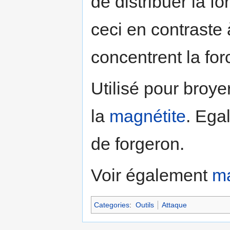
de distribuer la f
ceci en contraste 
concentrent la for
Utilisé pour broyer
la
magnétite
. Ega
de forgeron.
Voir également
ma
Categories
:
Outils
Attaque