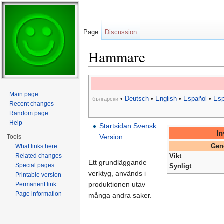
Page
Discussion
Hammare
Jump to:
navigation
,
search
Main page
•
Deutsch
•
English
•
Español
•
Esp
български
Recent changes
Random page
Help
Startsidan Svensk
In
Version
Tools
What links here
Gen
Related changes
Vikt
Ett grundläggande
Special pages
Synligt
verktyg, används i
Printable version
produktionen utav
Permanent link
Page information
många andra saker.