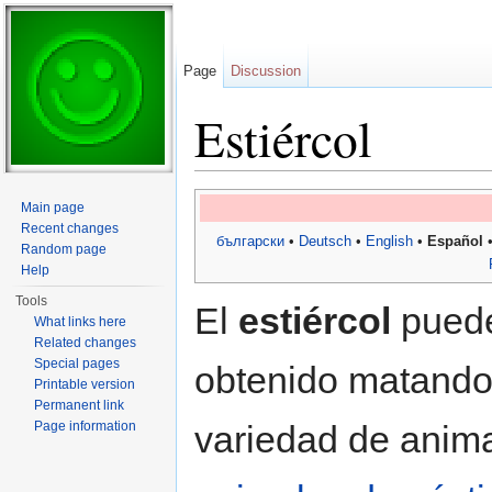
Page
Discussion
Estiércol
Jump to:
navigation
,
search
Main page
Recent changes
български
•
Deutsch
•
English
•
Español
Random page
Help
Tools
El
estiércol
puede
What links here
Related changes
Special pages
obtenido matando
Printable version
Permanent link
Page information
variedad de anim