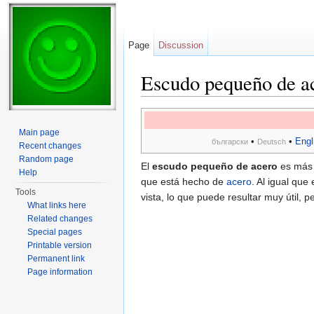
Page
Discussion
Escudo pequeño de a
Jump to:
navigation
,
search
Main page
•
•
Engl
български
Deutsch
Recent changes
Random page
El
escudo pequeño de acero
es más 
Help
que está hecho de
acero
. Al igual que 
Tools
vista, lo que puede resultar muy útil, pe
What links here
Related changes
Special pages
Printable version
Permanent link
Page information