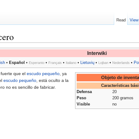
Read
View
cero
Interwiki
ish
•
Español
•
•
•
•
Lietuvių
•
•
•
Po
Esperanto
Français
Italiano
Lojban
Nederlands
fuerte que el
escudo pequeño
, ya
Objeto de inventa
el
escudo pequeño
, está oculto a la
Características bás
ro no es sencillo de fabricar.
Defensa
20
Peso
200 gramos
Visible
no