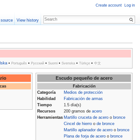
Create account
Log in
 source
View history
lska
•
•
•
•
•
•
Português
Русский
Suomi
Svenska
Türkçe
中文
rio
Escudo pequeño de acero
icas
Fabricación
Categoría
Medios de protección
Habilidad
Fabricación de armas
Tiempo
1.5 día(s)
Recursos
200 gramos de
acero
Herramientas
Martillo cruceta de acero
o
bronce
Cincel de hierro
o
de bronce
Martillo aplanador de acero
o
bronce
Plana de forja de acero
o
bronce