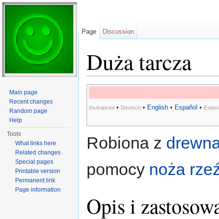
Page
Discussion
Duża tarcza
Jump to:
navigation
,
search
Main page
Recent changes
•
•
English
•
Español
•
български
Deutsch
Esper
Random page
Help
Tools
Robiona z
drewn
What links here
Related changes
Special pages
pomocy
noża rze
Printable version
Permanent link
Page information
Opis i zastosow