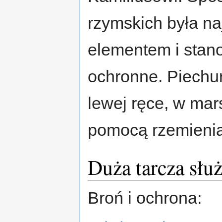
rzymskich była na
elementem i stano
ochronne. Piechur
lewej ręce, w mar
pomocą rzemieni
Duża tarcza słu
Broń i ochrona: