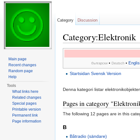
Category
Discussion
Category:Elektronik
Jump to:
navigation
,
search
Main page
•
•
Englis
български
Deutsch
Recent changes
Random page
Startsidan Svensk Version
Help
Tools
Denna kategori listar elektronikobjekten
What links here
Related changes
Pages in category "Elektroni
Special pages
Printable version
The following 12 pages are in this categ
Permanent link
Page information
B
Båtradio (sändare)