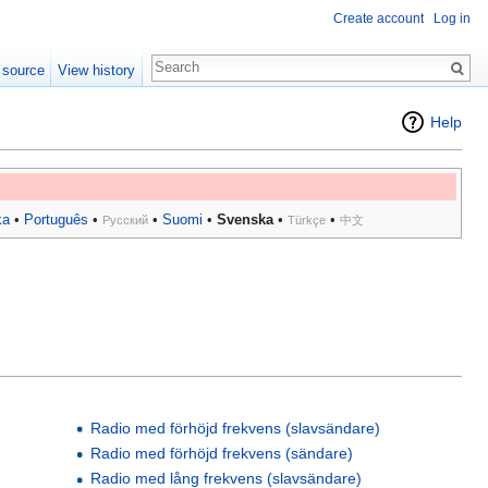
Create account
Log in
 source
View history
Help
ka
•
Português
•
•
Suomi
•
Svenska
•
•
Русский
Türkçe
中文
Radio med förhöjd frekvens (slavsändare)
Radio med förhöjd frekvens (sändare)
Radio med lång frekvens (slavsändare)