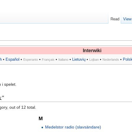
Read
View
Interwiki
h
•
Español
•
•
•
•
Lietuvių
•
•
•
Pols
Esperanto
Français
Italiano
Lojban
Nederlands
 i spelet.
k"
ory, out of 12 total.
M
Medelstor radio (slavsändare)