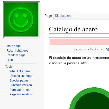
Page
Discussion
Catalejo de acero
Jump to:
navigation
,
search
Main page
•
•
Eng
български
Deutsch
Recent changes
Random page
El
catalejo de acero
es un instrumento
Help
visión en la pestaña
sitio
.
Tools
What links here
Related changes
Special pages
Printable version
Permanent link
Page information