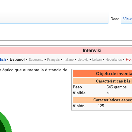
Read
View
Interwiki
lish
•
Español
•
•
•
•
•
•
•
Pol
Esperanto
Français
Italiano
Lietuvių
Lojban
Nederlands
 óptico que aumenta la distancia de
Objeto de inventa
Características bás
Peso
545 gramos
Visible
si
Características espec
Visión
125