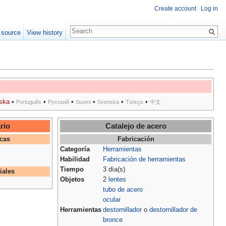
Create account
Log in
 source
View history
ska
•
•
•
•
•
•
Português
Русский
Suomi
Svenska
Türkçe
中文
rio
Catalejo de acero
icas
Fabricación
Categoría
Herramientas
Habilidad
Fabricación de herramientas
Tiempo
3 día(s)
iales
Objetos
2
lentes
tubo de acero
ocular
Herramientas
destornillador
o
destornillador de
bronce