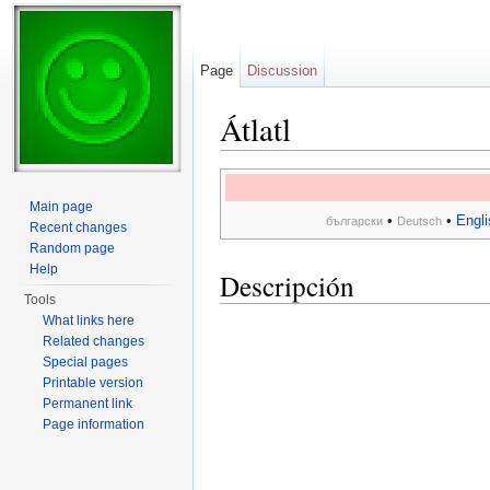
Page
Discussion
Átlatl
Jump to:
navigation
,
search
Main page
•
•
Engli
български
Deutsch
Recent changes
Random page
Help
Descripción
Tools
What links here
Related changes
Special pages
Printable version
Permanent link
Page information