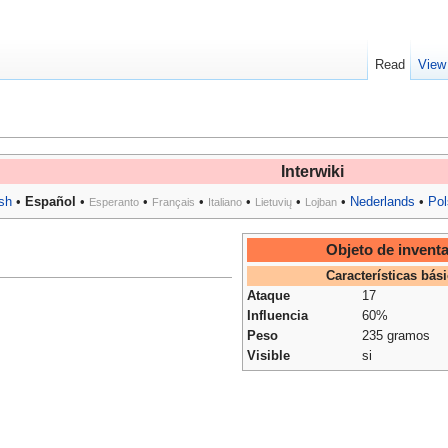
Read
View
Interwiki
sh
•
Español
•
•
•
•
•
•
Nederlands
•
Pol
Esperanto
Français
Italiano
Lietuvių
Lojban
Objeto de inventa
Características bás
Ataque
17
Influencia
60%
Peso
235 gramos
Visible
si