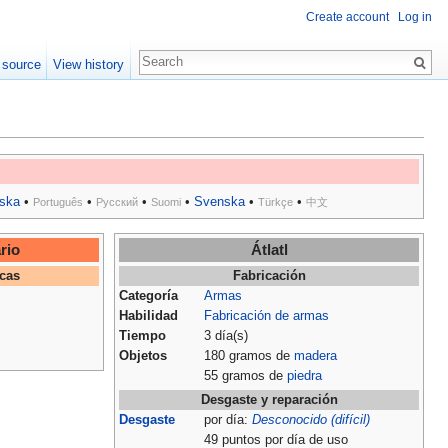
Create account
Log in
 source
View history
ska
•
•
•
•
Svenska
•
•
Português
Русский
Suomi
Türkçe
中文
rio
Átlatl
icas
Fabricación
Categoría
Armas
Habilidad
Fabricación de armas
Tiempo
3 día(s)
Objetos
180 gramos de
madera
55 gramos de
piedra
Desgaste y reparación
Desgaste
por día:
Desconocido (difícil)
49 puntos por día de uso