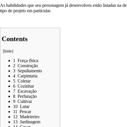
As habilidades que seu personagem já desenvolveu estão listadas na
de
tipo de projeto em particular.
Contents
[
hide
]
1
Força física
2
Construção
3
Sepultamento
4
Carpintaria
5
Coletar
6
Cozinhar
7
Escavação
8
Perfuração
9
Cultivar
10
Lutar
11
Pescar
12
Madeireiro
13
Jardinagem
14
Caçar