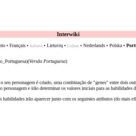
Interwiki
nto
•
Français
•
•
Lietuvių
•
•
Nederlands
•
Polska
•
Port
Italiano
Lojban
(
Versão Portuguesa
)
 seu personagem é criado, uma combinação de "genes" entre dois outro
 personagem e irão determinar os valores iniciais para as habilidades 
habilidades irão aparecer junto com os seguintes atributos (do mais efi