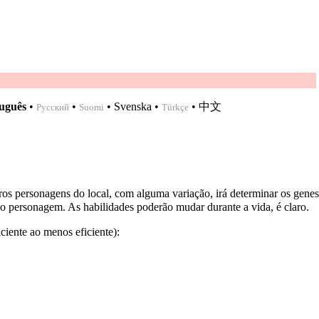
uguês
•
•
•
Svenska
•
•
中文
Русский
Suomi
Türkçe
s personagens do local, com alguma variação, irá determinar os genes
do personagem. As habilidades poderão mudar durante a vida, é claro.
ciente ao menos eficiente):