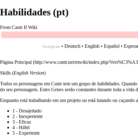
Habilidades (pt)
From Cantr II Wiki
•
Deutsch
•
English
•
Español
•
Espera
български
Página Principal
Skills
(
English Version
)
Todos os personagens em Cantr tem um grupo de habilidades. Quando o
do seu personagem. Estes Genes serão constantes durante toda a vida do
Enquanto está trabalhando em um projeto ou está lutando ou caçando as 
1 - Desajeitado
2 - Inexperiente
3 - Eficaz
4 - Hábil
5 - Experiente