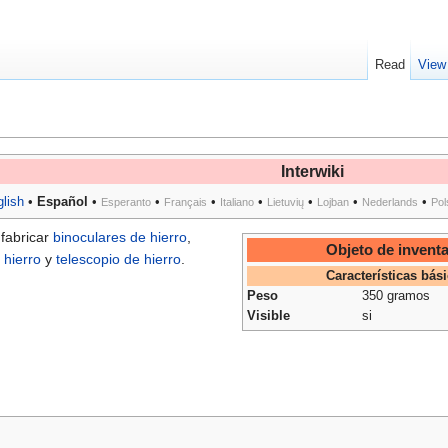
Read
View
Interwiki
lish
•
Español
•
•
•
•
•
•
•
Esperanto
Français
Italiano
Lietuvių
Lojban
Nederlands
Pol
 fabricar
binoculares de hierro
,
Objeto de inventa
 hierro
y
telescopio de hierro
.
Características bás
Peso
350 gramos
Visible
si