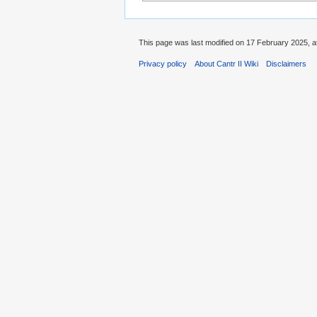
This page was last modified on 17 February 2025, at
Privacy policy
About Cantr II Wiki
Disclaimers