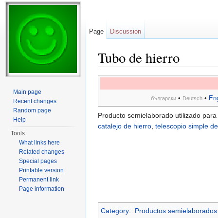
Page
Discussion
Tubo de hierro
Jump to:
navigation
,
search
Main page
•
•
Eng
български
Deutsch
Recent changes
Random page
Producto semielaborado utilizado para
Help
catalejo de hierro
,
telescopio simple de
Tools
What links here
Related changes
Special pages
Printable version
Permanent link
Page information
Category
:
Productos semielaborados