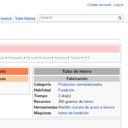
Create account
Log in
 source
View history
•
•
•
•
•
•
ska
Português
Русский
Suomi
Svenska
Türkçe
中文
rio
Tubo de hierro
icas
Fabricación
Categoría
Productos semielaborados
Habilidad
Fundición
Tiempo
2 día(s)
Recursos
350 gramos de
hierro
Herramientas
Martillo cruceta de acero
o
bronce
Máquinas
horno de fundición