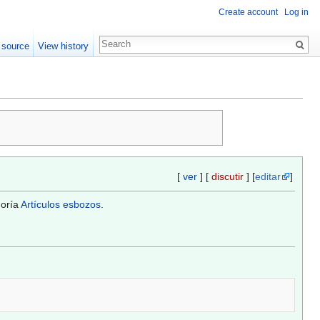
Create account
Log in
 source
View history
[
ver
] [
discutir
] [
editar
]
goría
Artículos esbozos
.