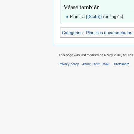
Véase también
Plantilla
{{Stub)}}
(en inglés)
Categories
:
Plantillas documentadas
This page was last modified on 6 May 2010, at 00:3
Privacy policy
About Cantr II Wiki
Disclaimers