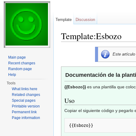
Template
Discussion
Template:Esbozo
Jump to:
navigation
,
search
Este artícul
Main page
Recent changes
Random page
Documentación de la planti
Help
Tools
{{Esbozo}}
es una plantilla que coloc
What links here
Related changes
Uso
Special pages
Printable version
Copiar el siguiente código y pegarlo 
Permanent link
Page information