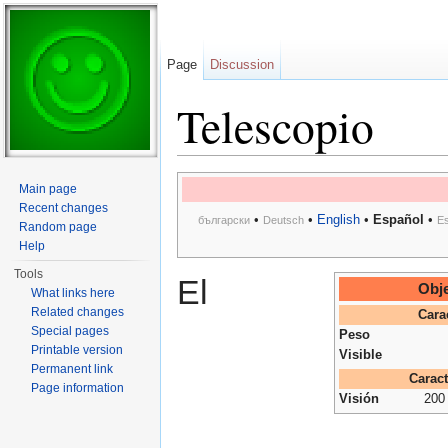
Page
Discussion
Telescopio
Jump to:
navigation
,
search
Main page
Recent changes
•
•
English
•
Español
•
български
Deutsch
E
Random page
Help
Tools
El
Obje
What links here
Related changes
Cara
Special pages
Peso
Printable version
Visible
Permanent link
Caract
Page information
Visión
200