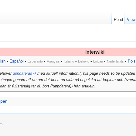
Read
View
Interwiki
ish
•
Español
•
•
•
•
•
•
•
Pols
Esperanto
Français
Italiano
Lietuvių
Lojban
Nederlands
behöver
uppdateras
med aktuell information.(This page needs to be updated w
ntingen genom att se om det finns en sida på engelska att kopiera och översätt
dan är fullständig tar du bort {{uppdatera}} från artikeln.
apen
26.