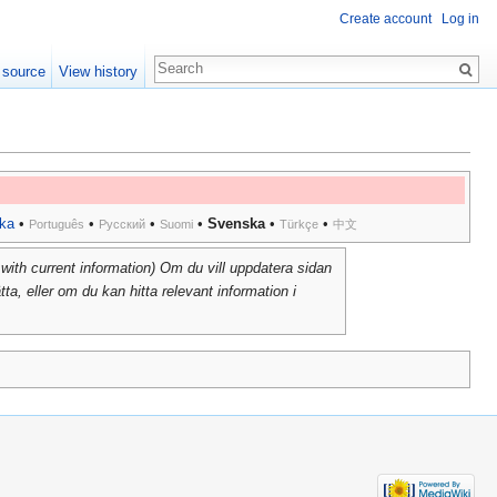
Create account
Log in
 source
View history
ka
•
•
•
•
Svenska
•
•
Português
Русский
Suomi
Türkçe
中文
ith current information) Om du vill uppdatera sidan
a, eller om du kan hitta relevant information i