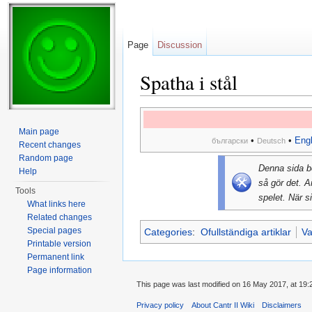
Page
Discussion
Spatha i stål
Jump to:
navigation
,
search
Main page
•
•
Engl
български
Deutsch
Recent changes
Random page
Denna sida 
Help
så gör det. A
Tools
spelet. När si
What links here
Related changes
Special pages
Categories
:
Ofullständiga artiklar
V
Printable version
Permanent link
Page information
This page was last modified on 16 May 2017, at 19:
Privacy policy
About Cantr II Wiki
Disclaimers