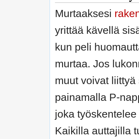
Murtaaksesi
rake
yrittää kävellä s
kun peli huomautta
murtaa. Jos lukon
muut voivat liittyä 
painamalla P-napp
joka työskentelee a
Kaikilla auttajilla