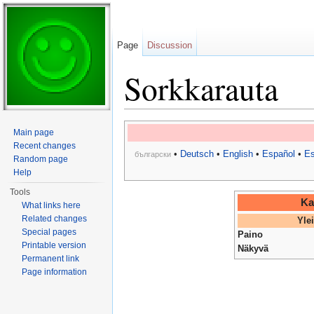
Page
Discussion
Sorkkarauta
Jump to:
navigation
,
search
Main page
Recent changes
•
Deutsch
•
English
•
Español
•
Es
български
Random page
Help
Tools
Ka
What links here
Related changes
Yle
Special pages
Paino
Printable version
Näkyvä
Permanent link
Page information