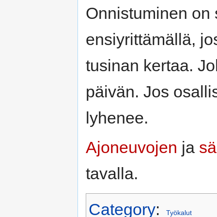
Onnistuminen on s
ensiyrittämällä, j
tusinan kertaa. Jo
päivän. Jos osalli
lyhenee.
Ajoneuvojen
ja
sä
tavalla.
Category
:
Työkalut