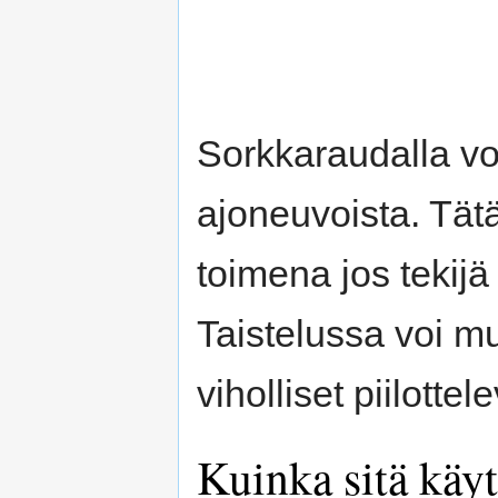
Sorkkaraudalla voi
ajoneuvoista. Tät
toimena jos tekijä
Taistelussa voi m
viholliset piilott
Kuinka sitä käy