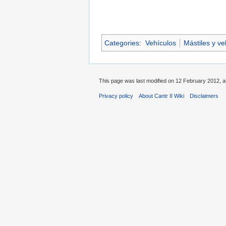
Categories
:
Vehículos
Mástiles y ve
This page was last modified on 12 February 2012, at
Privacy policy
About Cantr II Wiki
Disclaimers