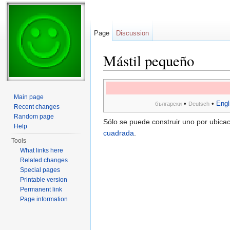
Page
Discussion
Mástil pequeño
Jump to:
navigation
,
search
Main page
•
•
Engl
български
Deutsch
Recent changes
Random page
Sólo se puede construir uno por ubicac
Help
cuadrada
.
Tools
What links here
Related changes
Special pages
Printable version
Permanent link
Page information