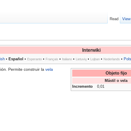
Read
View
Interwiki
ish
•
Español
•
•
•
•
•
•
•
Pol
Esperanto
Français
Italiano
Lietuvių
Lojban
Nederlands
ión. Permite construir la
vela
Objeto fijo
Mástil o vela
Incremento
0,01