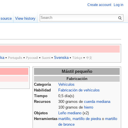
Create account
Log in
 source
View history
ska
•
•
•
•
Svenska
•
•
Português
Русский
Suomi
Türkçe
中文
Mástil pequeño
Fabricación
Categoría
Vehículos
Habilidad
Fabricación de vehículos
Tiempo
0,5 día(s)
Recursos
300 gramos de
cuerda mediana
100 gramos de
hierro
Objetos
Leño mediano
(x2)
Herramientas
martillo
,
martillo de piedra
o
martillo
de bronce