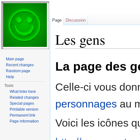
Page
Discussion
Les gens
Jump to:
navigation
,
search
Main page
La page des g
Recent changes
Random page
Help
Celle-ci vous donn
Tools
What links here
Related changes
personnages
au m
Special pages
Printable version
Permanent link
Voici les icônes q
Page information