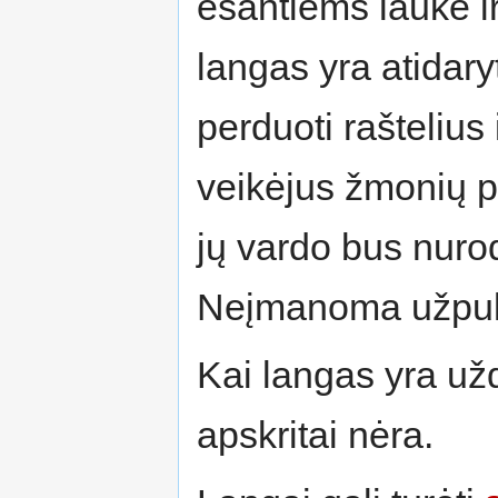
esantiems lauke ir
langas yra atidaryt
perduoti raštelius i
veikėjus žmonių pu
jų vardo bus nurod
Neįmanoma užpulti
Kai langas yra už
apskritai nėra.