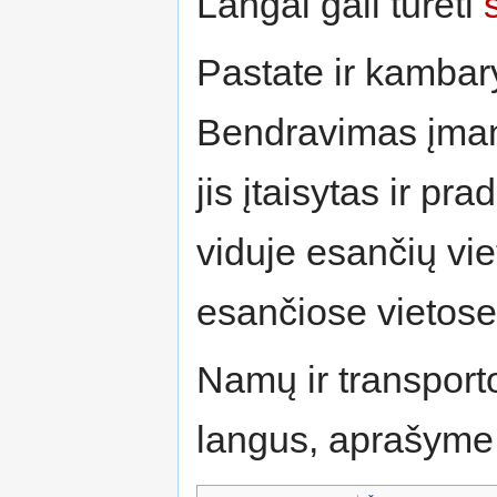
Langai gali turėti
Pastate ir kambary
Bendravimas įm
jis įtaisytas ir pr
viduje esančių vi
esančiose vietose t
Namų ir transporto
langus, aprašyme 