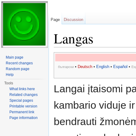
Page
Discussion
Langas
Jump to:
navigation
,
search
Main page
Recent changes
•
Deutsch
•
English
•
Español
•
български
Es
Random page
Help
Tools
Langai įtaisomi p
What links here
Related changes
Special pages
kambario viduje ir
Printable version
Permanent link
Page information
bendrauti žmonė