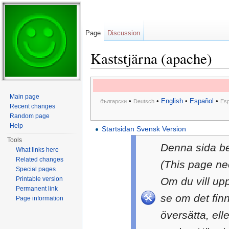
Page
Discussion
Kaststjärna (apache)
Jump to:
navigation
,
search
Main page
•
•
English
•
Español
•
български
Deutsch
Esp
Recent changes
Random page
Help
Startsidan Svensk Version
Tools
Denna sida b
What links here
Related changes
(This page ne
Special pages
Printable version
Om du vill up
Permanent link
se om det fin
Page information
översätta, ell