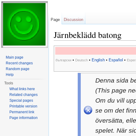
Page
Discussion
Järnbeklädd batong
Jump to:
navigation
,
search
Main page
•
•
English
•
Español
•
български
Deutsch
Esper
Recent changes
Random page
Help
Denna sida b
Tools
What links here
(This page ne
Related changes
Om du vill up
Special pages
Printable version
se om det fin
Permanent link
Page information
översätta, ell
spelet. När si