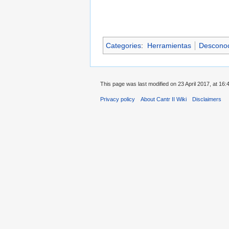
Categories
:
Herramientas
Desconoci
This page was last modified on 23 April 2017, at 16:
Privacy policy
About Cantr II Wiki
Disclaimers