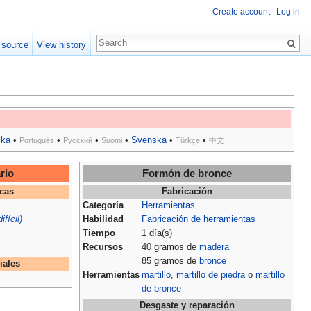
Create account
Log in
 source
View history
ska
•
•
•
•
Svenska
•
•
Português
Русский
Suomi
Türkçe
中文
rio
Formón de bronce
icas
Fabricación
Categoría
Herramientas
fícil)
Habilidad
Fabricación de herramientas
Tiempo
1 día(s)
Recursos
40 gramos de
madera
85 gramos de
bronce
iales
Herramientas
martillo
,
martillo de piedra
o
martillo
de bronce
Desgaste y reparación