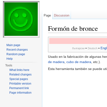
Page
Discussion
Formón de bronce
Jump to:
navigation
,
search
Main page
•
•
Engl
български
Deutsch
Recent changes
Random page
Usado en la fabricación de algunas he
Help
de madera
,
cubo de madera
, etc.).
Tools
Esta herramienta también se puede util
What links here
Related changes
Special pages
Printable version
Permanent link
Page information