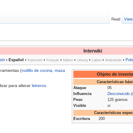
Read
View
Interwiki
ish
•
Español
•
•
•
•
•
•
•
Pol
Esperanto
Français
Italiano
Lietuvių
Lojban
Nederlands
rramientas (
rodillo de cocina
,
maza
Objeto de inventa
Características bás
izar para alterar
letreros
.
Ataque
05
Influencia
Desconocido (di
Peso
125 gramos
Visible
si
Características espec
Escritura
200