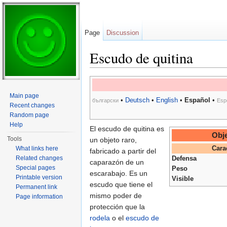
Page
Discussion
Escudo de quitina
Jump to:
navigation
,
search
Main page
•
Deutsch
•
English
•
Español
•
български
Esp
Recent changes
Random page
Help
El escudo de quitina es
Obje
Tools
un objeto raro,
What links here
Cara
fabricado a partir del
Related changes
Defensa
caparazón de un
Special pages
Peso
escarabajo. Es un
Printable version
Visible
escudo que tiene el
Permanent link
mismo poder de
Page information
protección que la
rodela
o el
escudo de