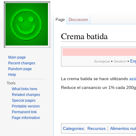
Page
Discussion
Crema batida
Jump to:
navigation
,
search
Main page
•
•
Eng
български
Deutsch
Recent changes
Random page
Help
La crema batida se hace utilizando
azú
Tools
Reduce el cansancio un 1% cada 200g
What links here
Related changes
Special pages
Printable version
Permanent link
Page information
Categories
:
Recursos
Alimentos nut