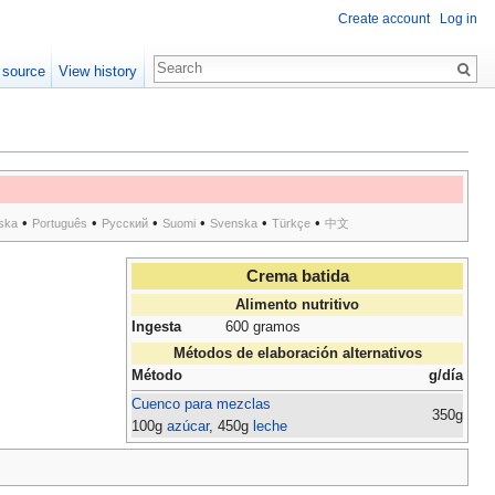
Create account
Log in
 source
View history
•
•
•
•
•
•
ska
Português
Русский
Suomi
Svenska
Türkçe
中文
Crema batida
Alimento nutritivo
Ingesta
600 gramos
Métodos de elaboración alternativos
Método
g/día
Cuenco para mezclas
350g
100g
azúcar
, 450g
leche