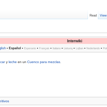
Read
View
Interwiki
lish
•
Español
•
•
•
•
•
•
•
Esperanto
Français
Italiano
Lietuvių
Lojban
Nederlands
Pol
car
y
leche
en un
Cuenco para mezclas
.
ritivos