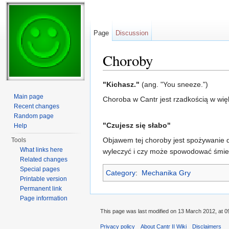
Page
Discussion
Choroby
Jump to:
navigation
,
search
"Kichasz."
(ang. "You sneeze.")
Main page
Choroba w Cantr jest rzadkością w więk
Recent changes
Random page
"Czujesz się słabo"
Help
Objawem tej choroby jest spożywanie du
Tools
What links here
wyleczyć i czy może spowodować śmierć
Related changes
Special pages
Category
:
Mechanika Gry
Printable version
Permanent link
Page information
This page was last modified on 13 March 2012, at 0
Privacy policy
About Cantr II Wiki
Disclaimers