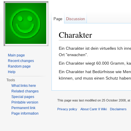
Page
Discussion
Charakter
Jump to:
navigation
,
search
Ein Charakter ist dein virtuelles Ich 
Ort "erwachen".
Main page
Recent changes
Ein Charakter wiegt 60.000 Gramm, kan
Random page
Ein Charakter hat Bedürfnisse wie Men
Help
können, und muss einen Schutz haben,
Tools
What links here
Related changes
Special pages
This page was last modified on 25 October 2008, at
Printable version
Permanent link
Privacy policy
About Cantr II Wiki
Disclaimers
Page information