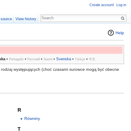
Create account
Log in
 source
View history
Help
ska
•
•
•
•
Svenska
•
•
Português
Русский
Suomi
Türkçe
中文
ny rodzaj występujących (choć czasami surowce mogą być obecne
R
Równiny
T