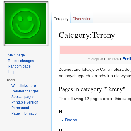
Category
Discussion
Category:Tereny
Jump to:
navigation
,
search
Main page
•
•
Engl
български
Deutsch
Recent changes
Random page
Zewnętrzne lokacje w Cantr należą do
Help
na innych typach terenów lub nie wyst
Tools
What links here
Pages in category "Tereny"
Related changes
Special pages
The following 12 pages are in this categ
Printable version
Permanent link
B
Page information
Bagna
D