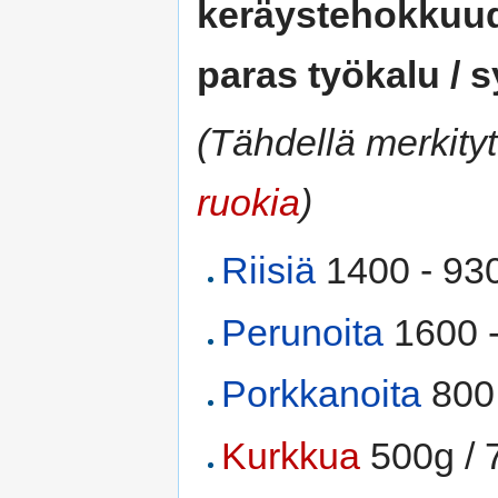
keräystehokkuude
paras työkalu / 
(Tähdellä merkity
ruokia
)
Riisiä
1400 - 930
Perunoita
1600 -
Porkkanoita
800 
Kurkkua
500g / 7