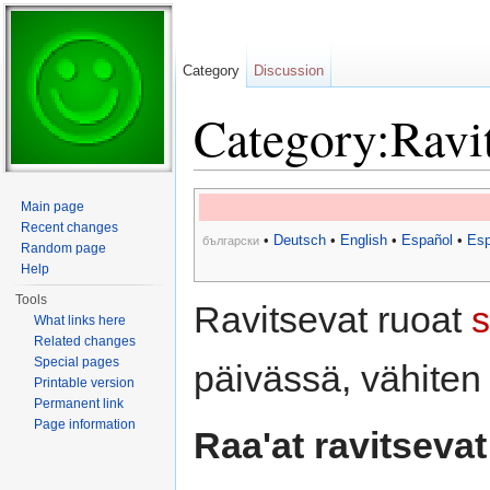
Category
Discussion
Category:Ravit
Jump to:
navigation
,
search
Main page
Recent changes
•
Deutsch
•
English
•
Español
•
Esp
български
Random page
Help
Tools
Ravitsevat ruoat
s
What links here
Related changes
Special pages
päivässä, vähiten
Printable version
Permanent link
Page information
Raa'at ravitsevat